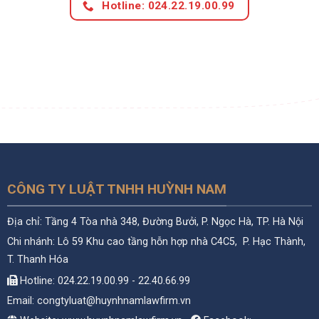
Hotline: 024.22.19.00.99
CÔNG TY LUẬT TNHH HUỲNH NAM
Địa chỉ: Tầng 4 Tòa nhà 348, Đường Bưởi, P. Ngọc Hà, TP. Hà Nội
Chi nhánh: Lô 59 Khu cao tầng hỗn hợp nhà C4C5, P. Hạc Thành,
T. Thanh Hóa
Hotline: 024.22.19.00.99 - 22.40.66.99
Email: congtyluat@huynhnamlawfirm.vn