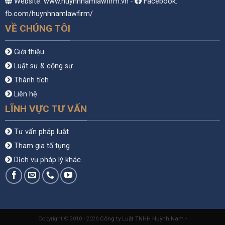
Website: www.huynhnamlawfirm.vn
-
Facebook:
fb.com/huynhnamlawfirm/
VỀ CHÚNG TÔI
Giới thiệu
Luật sư & cộng sự
Thành tích
Liên hệ
LĨNH VỰC TƯ VẤN
Tư vấn pháp luật
Tham gia tố tụng
Dịch vụ pháp lý khác
Copyright © 2010 - 2026
Công ty Luật TNHH Huỳnh Nam -