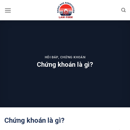
Skip
to
content
HỎI ĐÁP
,
CHỨNG KHOÁN
Chứng khoán là gì?
Chứng khoán là gì?