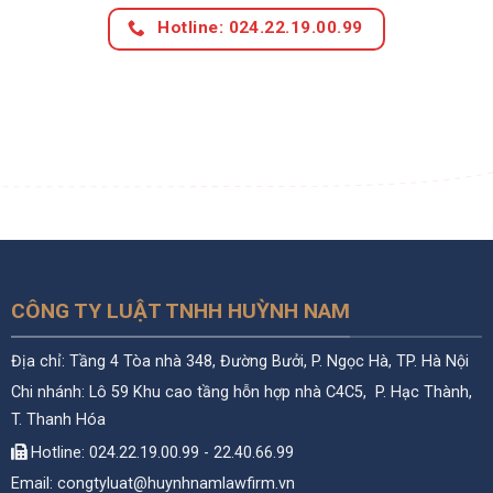
Hotline: 024.22.19.00.99
CÔNG TY LUẬT TNHH HUỲNH NAM
Địa chỉ: Tầng 4 Tòa nhà 348, Đường Bưởi, P. Ngọc Hà, TP. Hà Nội
Chi nhánh: Lô 59 Khu cao tầng hỗn hợp nhà C4C5, P. Hạc Thành,
T. Thanh Hóa
Hotline: 024.22.19.00.99 - 22.40.66.99
Email: congtyluat@huynhnamlawfirm.vn