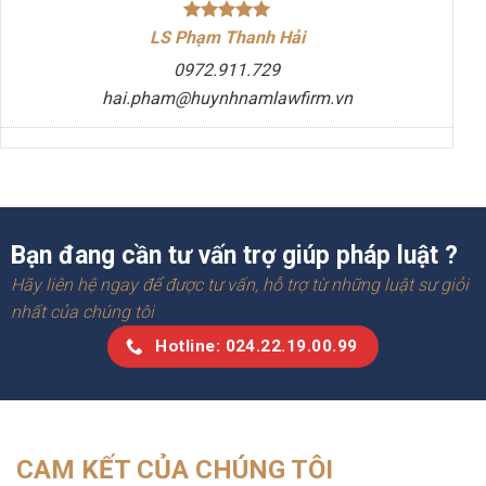
LS Phạm Thanh Hải
0972.911.729
hai.pham@huynhnamlawfirm.vn
Bạn đang cần tư vấn trợ giúp pháp luật ?
Hãy liên hệ ngay để được tư vấn, hỗ trợ từ những luật sư giỏi
nhất của chúng tôi
Hotline: 024.22.19.00.99
CAM KẾT CỦA CHÚNG TÔI