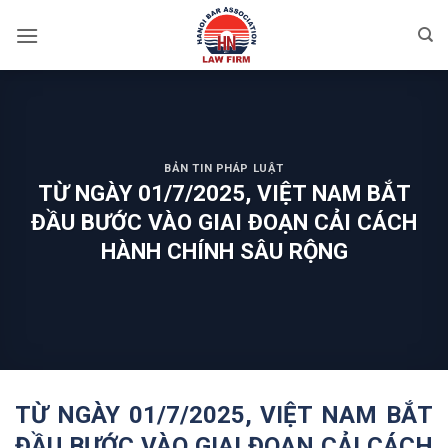
Skip
to
content
BẢN TIN PHÁP LUẬT
TỪ NGÀY 01/7/2025, VIỆT NAM BẮT
ĐẦU BƯỚC VÀO GIAI ĐOẠN CẢI CÁCH
HÀNH CHÍNH SÂU RỘNG
TỪ NGÀY 01/7/2025, VIỆT NAM BẮT
ĐẦU BƯỚC VÀO GIAI ĐOẠN CẢI CÁCH