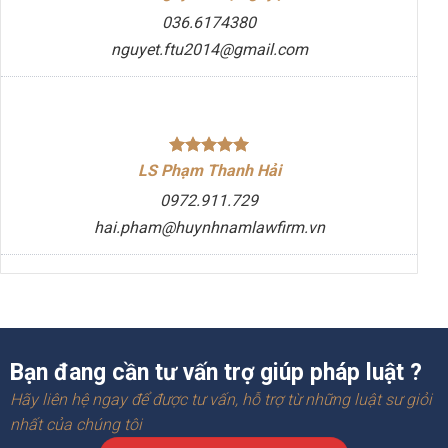
036.6174380
nguyet.ftu2014@gmail.com
LS Phạm Thanh Hải
0972.911.729
hai.pham@huynhnamlawfirm.vn
Bạn đang cần tư vấn trợ giúp pháp luật ?
Hãy liên hệ ngay để được tư vấn, hỗ trợ từ những luật sư giỏi
nhất của chúng tôi