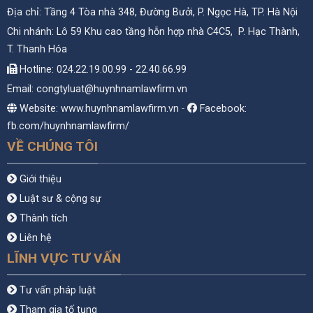
Địa chỉ: Tầng 4 Tòa nhà 348, Đường Bưởi, P. Ngọc Hà, TP. Hà Nội
Chi nhánh: Lô 59 Khu cao tầng hỗn hợp nhà C4C5, P. Hạc Thành,
T. Thanh Hóa
Hotline: 024.22.19.00.99 - 22.40.66.99
Email: congtyluat@huynhnamlawfirm.vn
Website: www.huynhnamlawfirm.vn
-
Facebook:
fb.com/huynhnamlawfirm/
VỀ CHÚNG TÔI
Giới thiệu
Luật sư & cộng sự
Thành tích
Liên hệ
LĨNH VỰC TƯ VẤN
Tư vấn pháp luật
Tham gia tố tụng